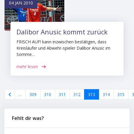
04 JAN 2010
Dalibor Anusic kommt zurück
FRISCH AUF! kann inzwischen bestätigen, dass
Kreisläufer und Abwehr-spieler Dalibor Anusic im
Somme…
mehr lesen
…
309
310
311
312
313
314
315
Fehlt dir was?