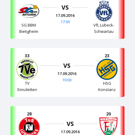
VS
17.09.2016
17:00
SG BBM
VfL Lübeck-
Bietigheim
Schwartau
33
23
VS
17.09.2016
19:00
TV
HSG
Emsdetten
Konstanz
28
20
VS
17.09.2016