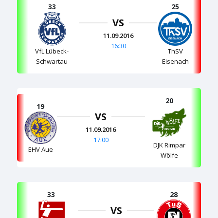
33
25
VS
11.09.2016
16:30
VfL Lübeck-
ThSV
Schwartau
Eisenach
20
19
VS
11.09.2016
17:00
DJK Rimpar
EHV Aue
Wölfe
33
28
VS