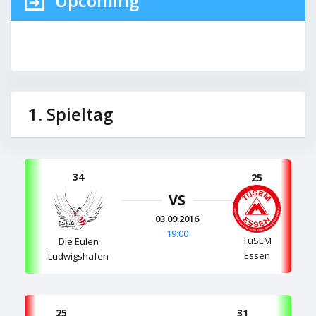
Upcoming
1. Spieltag
34
25
VS
03.09.2016
19:00
TuSEM
Die Eulen
Essen
Ludwigshafen
25
31