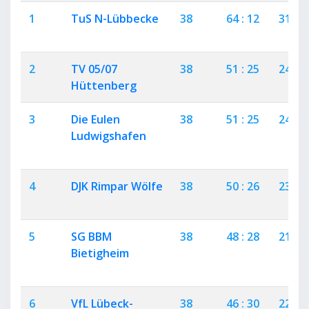
1
TuS N-Lübbecke
38
64 : 12
31
2
TV 05/07
38
51 : 25
24
Hüttenberg
3
Die Eulen
38
51 : 25
24
Ludwigshafen
4
DJK Rimpar Wölfe
38
50 : 26
23
5
SG BBM
38
48 : 28
21
Bietigheim
6
VfL Lübeck-
38
46 : 30
22