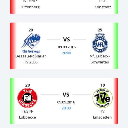
TV 05/07
HSG
Hüttenberg
Konstanz
20
25
VS
09.09.2016
20:00
Dessau-Roßlauer
VfL Lübeck-
HV 2006
Schwartau
28
19
VS
09.09.2016
20:00
TuS N-
TV
Lübbecke
Emsdetten