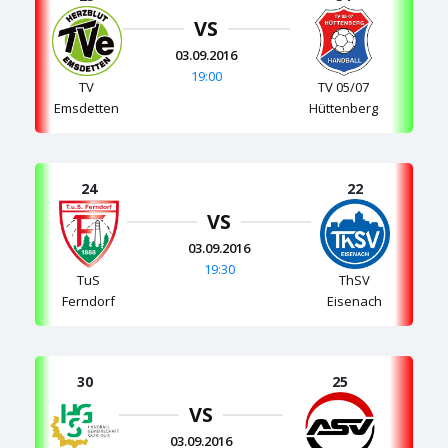
VS
03.09.2016
19:00
TV
TV 05/07
Emsdetten
Hüttenberg
24
22
VS
03.09.2016
19:30
TuS
ThSV
Ferndorf
Eisenach
25
30
VS
03.09.2016