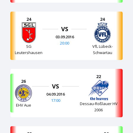
24
24
VS
03.09.2016
20:00
SG
VfL Lübeck-
Leutershausen
Schwartau
22
26
VS
04.09.2016
17:00
Dessau-Roßlauer HV
EHV Aue
2006