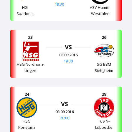
19:30
HG
ASV Hamm-
Saarlouis
Westfalen
23
26
VS
03.09.2016
19:30
HSG Nordhorn-
SG BBM
Lingen
Bietigheim
24
28
VS
03.09.2016
20:00
HSG
TuS N-
Konstanz
Lübbecke