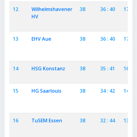
12
Wilhelmshavener
38
36 : 40
17
HV
13
EHV Aue
38
36 : 40
17
14
HSG Konstanz
38
35 : 41
16
15
HG Saarlouis
38
34 : 42
14
16
TuSEM Essen
38
32 : 44
13