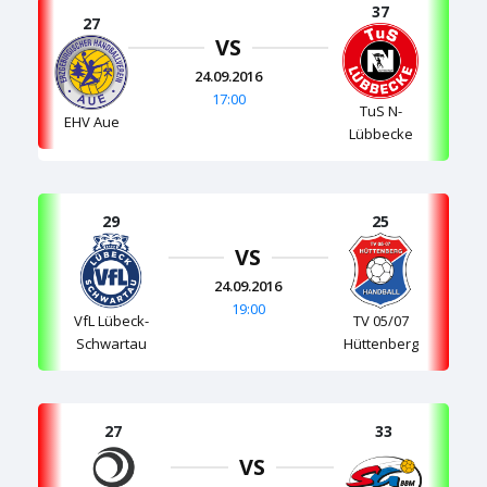
37
27
VS
24.09.2016
17:00
TuS N-
EHV Aue
Lübbecke
29
25
VS
24.09.2016
19:00
VfL Lübeck-
TV 05/07
Schwartau
Hüttenberg
27
33
VS