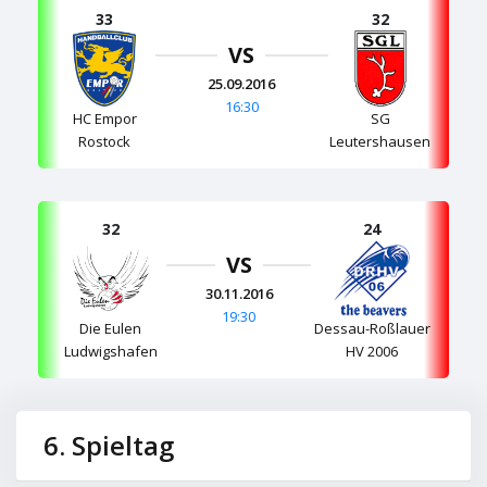
33
32
VS
25.09.2016
16:30
HC Empor
SG
Rostock
Leutershausen
32
24
VS
30.11.2016
19:30
Die Eulen
Dessau-Roßlauer
Ludwigshafen
HV 2006
6. Spieltag