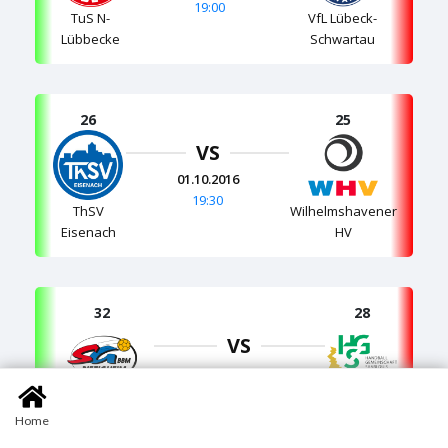
19:00
TuS N-
VfL Lübeck-
Lübbecke
Schwartau
26
25
VS
01.10.2016
19:30
ThSV
Wilhelmshavener
Eisenach
HV
32
28
VS
01.10.2016
20:00
SG BBM
HG
Home
Bietigheim
Saarlouis