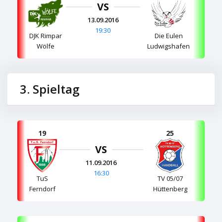
VS
13.09.2016
19:30
DJK Rimpar
Die Eulen
Wölfe
Ludwigshafen
3. Spieltag
19
25
VS
11.09.2016
16:30
TuS
TV 05/07
Ferndorf
Hüttenberg