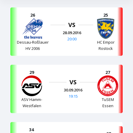
26
25
VS
28.09.2016
20:00
Dessau-Roßlauer
HC Empor
HV 2006
Rostock
29
27
VS
30.09.2016
19:15
TuSEM
ASV Hamm-
Essen
Westfalen
34