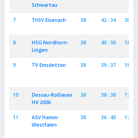
Schwartau
7
ThSV Eisenach
38
42 : 34
20
8
HSG Nordhorn-
38
40 : 36
18
Lingen
9
TV Emsdetten
38
39 : 37
18
10
Dessau-Roßlauer
38
38 : 38
17
HV 2006
11
ASV Hamm-
38
36 : 40
17
Westfalen