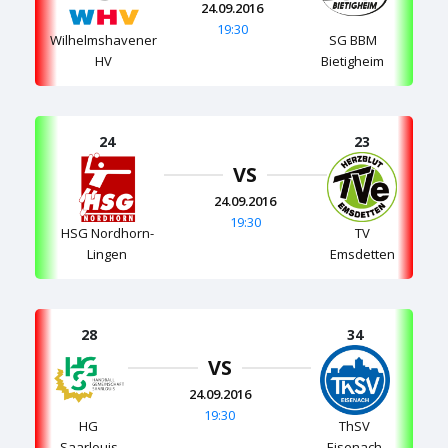
24.09.2016
19:30
Wilhelmshavener
SG BBM
HV
Bietigheim
24
23
VS
24.09.2016
19:30
HSG Nordhorn-
TV
Lingen
Emsdetten
28
34
VS
24.09.2016
19:30
HG
ThSV
Saarlouis
Eisenach