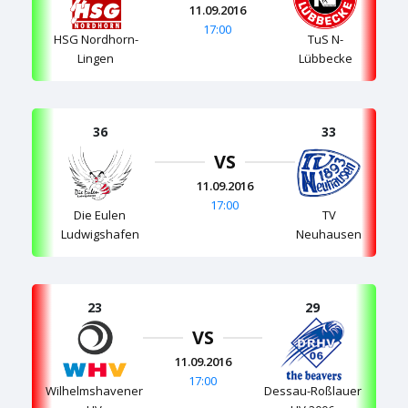
11.09.2016
17:00
HSG Nordhorn-
TuS N-
Lingen
Lübbecke
36
33
VS
11.09.2016
17:00
Die Eulen
TV
Ludwigshafen
Neuhausen
23
29
VS
11.09.2016
17:00
Wilhelmshavener
Dessau-Roßlauer