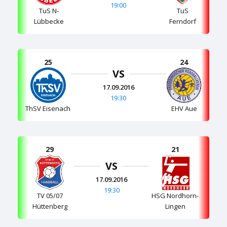
19:00
TuS N-
TuS
Lübbecke
Ferndorf
25
24
VS
17.09.2016
19:30
ThSV Eisenach
EHV Aue
29
21
VS
17.09.2016
19:30
TV 05/07
HSG Nordhorn-
Hüttenberg
Lingen