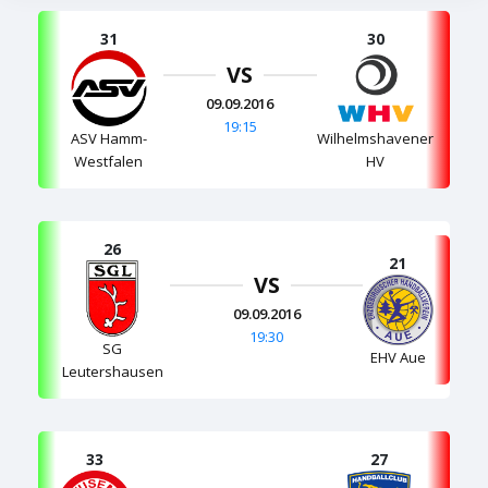
31
30
VS
09.09.2016
19:15
ASV Hamm-
Wilhelmshavener
Westfalen
HV
26
21
VS
09.09.2016
19:30
SG
EHV Aue
Leutershausen
33
27