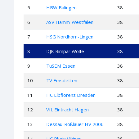
5
HBW Balingen
38
6
ASV Hamm-Westfalen
38
7
HSG Nordhorn-Lingen
38
8
DJK Rimpar Wölfe
38
9
TuSEM Essen
38
10
TV Emsdetten
38
11
HC Elbflorenz Dresden
38
12
VfL Eintracht Hagen
38
13
Dessau-Roßlauer HV 2006
38
14
HC Rhein Vikings
38