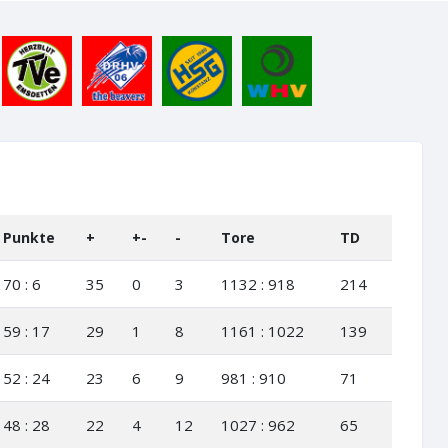
Punkte
+
+-
-
Tore
TD
70 : 6
35
0
3
1132 : 918
214
59 : 17
29
1
8
1161 : 1022
139
52 : 24
23
6
9
981 : 910
71
48 : 28
22
4
12
1027 : 962
65