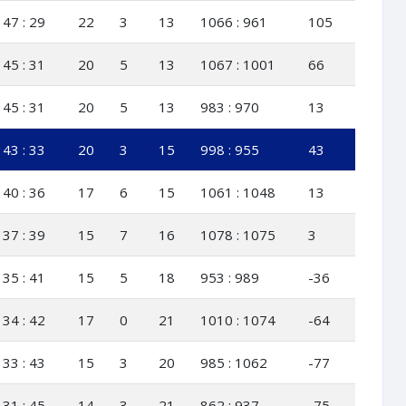
47 : 29
22
3
13
1066 : 961
105
45 : 31
20
5
13
1067 : 1001
66
45 : 31
20
5
13
983 : 970
13
43 : 33
20
3
15
998 : 955
43
40 : 36
17
6
15
1061 : 1048
13
37 : 39
15
7
16
1078 : 1075
3
35 : 41
15
5
18
953 : 989
-36
34 : 42
17
0
21
1010 : 1074
-64
33 : 43
15
3
20
985 : 1062
-77
31 : 45
14
3
21
862 : 937
-75