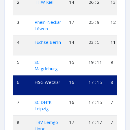
2
THW Kiel
14
26 : 2
13
0
3
Rhein-Neckar
17
25 : 9
12
1
Löwen
4
Füchse Berlin
14
23 : 5
11
1
5
SC
15
19 : 11
9
1
Magdeburg
6
HSG Wetzlar
16
17 : 15
8
1
7
SC DHfK
16
17 : 15
7
3
Leipzig
8
TBV Lemgo
17
17 : 17
7
3
Lippe